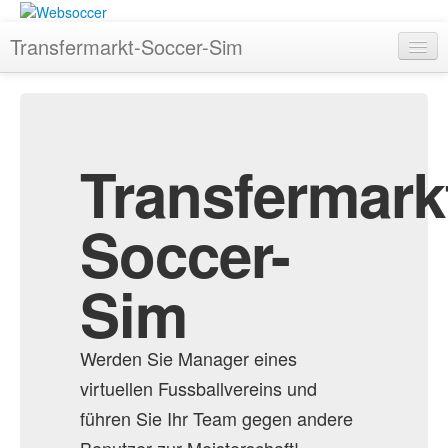
Transfermarkt-Soccer-Sim
Startseite
Registrieren
Transfermark
TSS - News
Highscore
Soccer-
Ligen
Sim
Freie Vereine
Kader
Werden Sie Manager eines
Spieltag
virtuellen Fussballvereins und
TM.de
führen Sie Ihr Team gegen andere